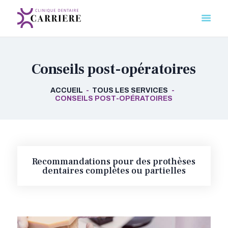
CLINIQUE DENTAIRE CARRIÈRE
Votre premier pas vers un sourire éclatant
Conseils post-opératoires
NOS SOINS
UNE EXPÉRIENCE
ACCUEIL
TOUS LES SERVICES
UNIQUE
CONSEILS POST-OPÉRATOIRES
NOS CONSEILS SANTÉ
NOTRE CLINIQUE
NOUS CONTACTER
RCSD
Recommandations pour des prothèses
dentaires complètes ou partielles