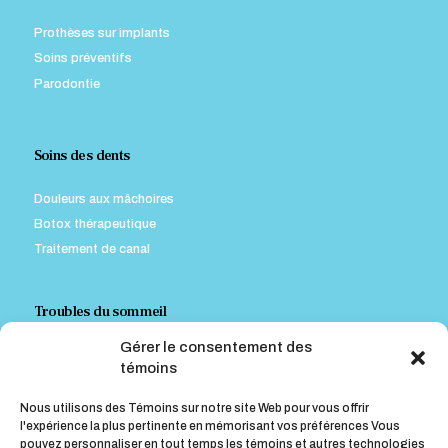
Prothèses sur implants
Soins préventifs
Parodontie
Soins des dents
Douleurs aux mâchoires
Botox thérapeutique
Traitement de canal
Troubles du sommeil
Gérer le consentement des
Appareil contre le ronflement
témoins
Appareil pour traiter l’Apnée Obstructive du Sommeil (A.O.S.)
Nous utilisons des Témoins sur notre site Web pour vous offrir
l'expérience la plus pertinente en mémorisant vos préférences Vous
pouvez personnaliser en tout temps les témoins et autres technologies