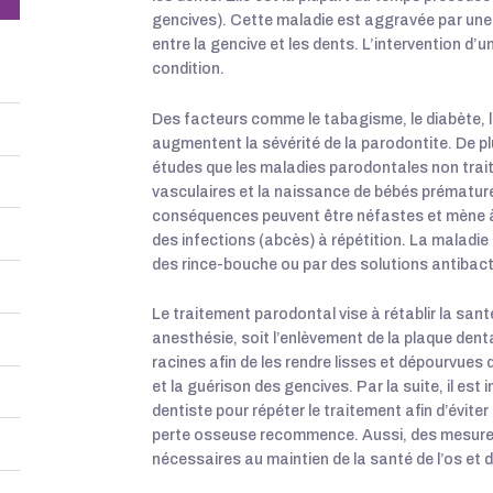
gencives). Cette maladie est aggravée par une 
entre la gencive et les dents. L’intervention d’
condition.
Des facteurs comme le tabagisme, le diabète, le
augmentent la sévérité de la parodontite. De plu
études que les maladies parodontales non trai
vasculaires et la naissance de bébés prématurés
conséquences peuvent être néfastes et mène à l
des infections (abcès) à répétition. La maladie 
des rince-bouche ou par des solutions antibac
Le traitement parodontal vise à rétablir la san
anesthésie, soit l’enlèvement de la plaque denta
racines afin de les rendre lisses et dépourvues 
et la guérison des gencives. Par la suite, il est
dentiste pour répéter le traitement afin d’évite
perte osseuse recommence. Aussi, des mesures 
nécessaires au maintien de la santé de l’os et 