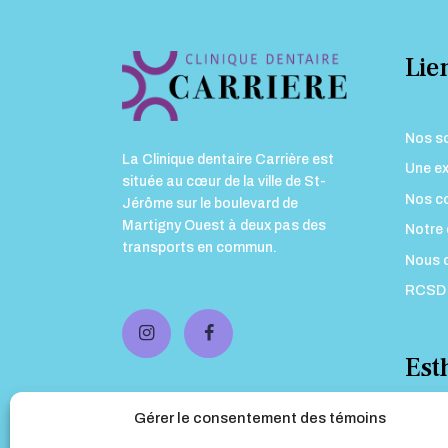
Lien
Nos s
La Clinique dentaire Carrière est
Une ex
située au cœur de la ville de St-
Nos co
Jérôme sur le boulevard de
Martigny Ouest à deux pas des
Notre 
transports en commun.
Nous 
RCSD
Est
Gérer le consentement des témoins
Prothè