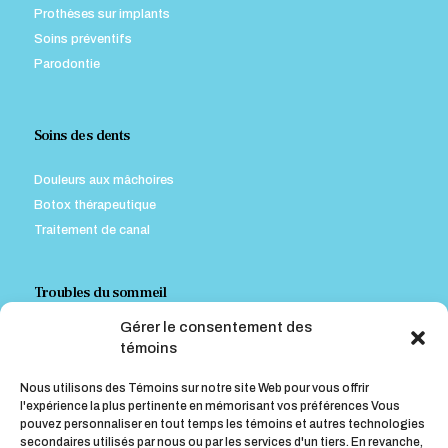
Prothèses sur implants
Soins préventifs
Parodontie
Soins des dents
Douleurs aux mâchoires
Botox thérapeutique
Traitement de canal
Troubles du sommeil
Gérer le consentement des
Appareil contre le ronflement
témoins
Appareil pour traiter l’Apnée Obstructive du Sommeil (A.O.S.)
Nous utilisons des Témoins sur notre site Web pour vous offrir
l'expérience la plus pertinente en mémorisant vos préférences Vous
pouvez personnaliser en tout temps les témoins et autres technologies
Conseils post-opératoires
secondaires utilisés par nous ou par les services d'un tiers. En revanche,