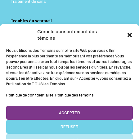
Traitement de canal
Troubles du sommeil
Gérer le consentement des
Appareil contre le ronflement
témoins
Appareil pour traiter l’Apnée Obstructive du Sommeil (A.O.S.)
Nous utilisons des Témoins sur notre site Web pour vous offrir
l'expérience la plus pertinente en mémorisant vos préférences Vous
pouvez personnaliser en tout temps les témoins et autres technologies
Conseils post-opératoires
secondaires utilisés par nous ou par les services d'un tiers. En revanche,
si vous les désactivez, votre expérience sur nos services numériques
Instructions pour le blanchiment à la maison
pourrait en être affectée. En cliquant sur « Accepter », vous consentez à
l'utilisation de TOUS les Témoins.
Conseils post-opératoires suite à une greffe gingivale
Conseils post-opératoires suite à une chirurgie
Politique de confidentialité
Politique des témoins
ACCEPTER
REFUSER
© Clinique dentaire carrière, 2025. Tous droits réservés. Site