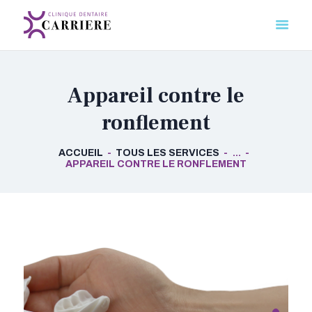
CLINIQUE DENTAIRE CARRIÈRE
Votre premier pas vers un sourire éclatant
Appareil contre le
NOS SOINS
UNE EXPÉRIENCE
ronflement
UNIQUE
NOS CONSEILS SANTÉ
ACCUEIL
TOUS LES SERVICES
...
APPAREIL CONTRE LE RONFLEMENT
NOTRE CLINIQUE
NOUS CONTACTER
RCSD