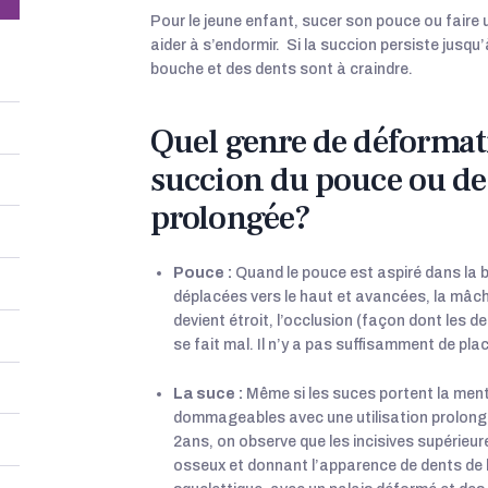
Pour le jeune enfant, sucer son pouce ou faire 
aider à s’endormir. Si la succion persiste jusq
bouche et des dents sont à craindre.
Quel genre de déformati
succion du pouce ou de 
prolongée?
Pouce :
Quand le pouce est aspiré dans la b
déplacées vers le haut et avancées, la mâch
devient étroit, l’occlusion (façon dont les 
se fait mal. Il n’y a pas suffisamment de pla
La suce :
Même si les suces portent la ment
dommageables avec une utilisation prolongée.
2ans, on observe que les incisives supérieures
osseux et donnant l’apparence de dents de 