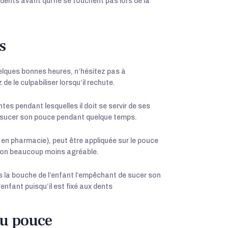
dents avant qui ne se touchent pas lors de la
s
elques bonnes heures, n’hésitez pas à
de le culpabiliser lorsqu’il rechute.
es pendant lesquelles il doit se servir de ses
de sucer son pouce pendant quelque temps.
en pharmacie), peut être appliquée sur le pouce
cion beaucoup moins agréable.
ns la bouche de l’enfant l’empêchant de sucer son
’enfant puisqu’il est fixé aux dents
du pouce