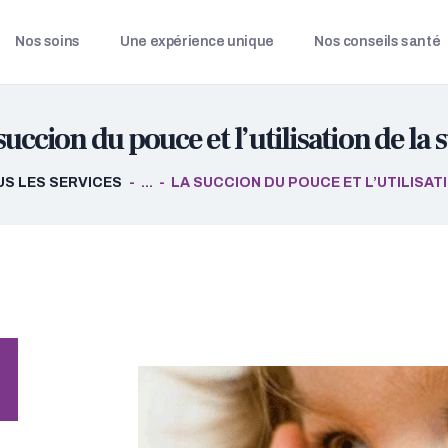
NOS SOINS
Nos soins
Une expérience unique
Nos conseils santé
UNE EXPÉRIENCE
CLINIQUE DENTAIRE CARRIÈRE
UNIQUE
Votre premier pas vers un sourire éclatant
succion du pouce et l’utilisation de la 
NOS CONSEILS SANTÉ
S LES SERVICES
...
LA SUCCION DU POUCE ET L’UTILISAT
NOTRE CLINIQUE
NOUS CONTACTER
RCSD