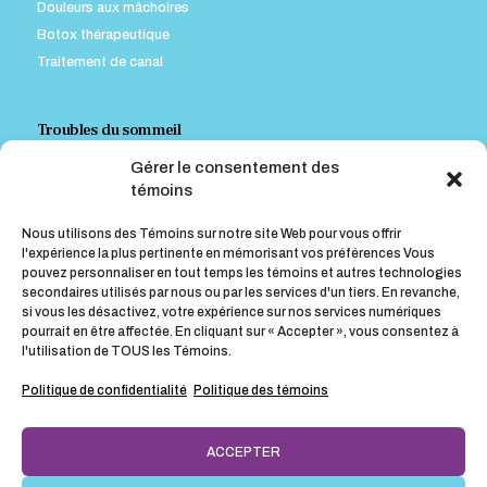
Douleurs aux mâchoires
Botox thérapeutique
Traitement de canal
Troubles du sommeil
Gérer le consentement des
Appareil contre le ronflement
témoins
Appareil pour traiter l’Apnée Obstructive du Sommeil (A.O.S.)
Nous utilisons des Témoins sur notre site Web pour vous offrir
l'expérience la plus pertinente en mémorisant vos préférences Vous
pouvez personnaliser en tout temps les témoins et autres technologies
Conseils post-opératoires
secondaires utilisés par nous ou par les services d'un tiers. En revanche,
si vous les désactivez, votre expérience sur nos services numériques
Instructions pour le blanchiment à la maison
pourrait en être affectée. En cliquant sur « Accepter », vous consentez à
l'utilisation de TOUS les Témoins.
Conseils post-opératoires suite à une greffe gingivale
Conseils post-opératoires suite à une chirurgie
Politique de confidentialité
Politique des témoins
ACCEPTER